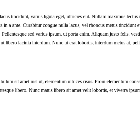
cus tincidunt, varius ligula eget, ultricies elit. Nullam maximus lectus 
 a ante. Curabitur congue nulla lacus, vel rhoncus metus tincidunt et.
. Pellentesque sed varius ipsum, ut porta enim. Aliquam justo felis, ves
 libero lacinia interdum. Nunc ut erat lobortis, interdum metus at, pellen
tibulum sit amet nisl ut, elementum ultrices risus. Proin elementum cons
entesque libero. Nunc mattis libero sit amet velit lobortis, et viverra ip