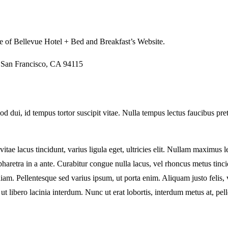
use of Bellevue Hotel + Bed and Breakfast’s Website.
, San Francisco, CA 94115
dui, id tempus tortor suscipit vitae. Nulla tempus lectus faucibus pret
itae lacus tincidunt, varius ligula eget, ultricies elit. Nullam maximus l
tra in a ante. Curabitur congue nulla lacus, vel rhoncus metus tincidu
diam. Pellentesque sed varius ipsum, ut porta enim. Aliquam justo felis,
 libero lacinia interdum. Nunc ut erat lobortis, interdum metus at, pellen