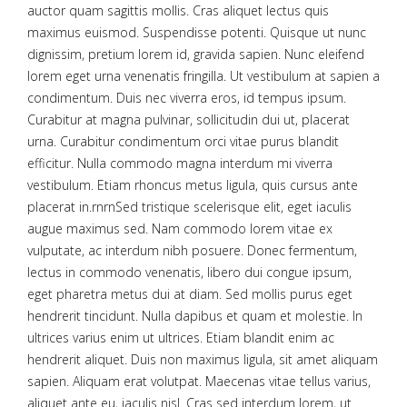
auctor quam sagittis mollis. Cras aliquet lectus quis
maximus euismod. Suspendisse potenti. Quisque ut nunc
dignissim, pretium lorem id, gravida sapien. Nunc eleifend
lorem eget urna venenatis fringilla. Ut vestibulum at sapien a
condimentum. Duis nec viverra eros, id tempus ipsum.
Curabitur at magna pulvinar, sollicitudin dui ut, placerat
urna. Curabitur condimentum orci vitae purus blandit
efficitur. Nulla commodo magna interdum mi viverra
vestibulum. Etiam rhoncus metus ligula, quis cursus ante
placerat in.rnrnSed tristique scelerisque elit, eget iaculis
augue maximus sed. Nam commodo lorem vitae ex
vulputate, ac interdum nibh posuere. Donec fermentum,
lectus in commodo venenatis, libero dui congue ipsum,
eget pharetra metus dui at diam. Sed mollis purus eget
hendrerit tincidunt. Nulla dapibus et quam et molestie. In
ultrices varius enim ut ultrices. Etiam blandit enim ac
hendrerit aliquet. Duis non maximus ligula, sit amet aliquam
sapien. Aliquam erat volutpat. Maecenas vitae tellus varius,
aliquet ante eu, iaculis nisl. Cras sed interdum lorem, ut