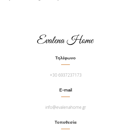
Τηλέφωνο
+30 6937237173
E-mail
info@evalenahome.gr
Τοποθεσία