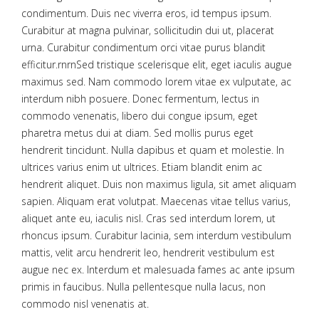
condimentum. Duis nec viverra eros, id tempus ipsum.
Curabitur at magna pulvinar, sollicitudin dui ut, placerat
urna. Curabitur condimentum orci vitae purus blandit
efficitur.rnrnSed tristique scelerisque elit, eget iaculis augue
maximus sed. Nam commodo lorem vitae ex vulputate, ac
interdum nibh posuere. Donec fermentum, lectus in
commodo venenatis, libero dui congue ipsum, eget
pharetra metus dui at diam. Sed mollis purus eget
hendrerit tincidunt. Nulla dapibus et quam et molestie. In
ultrices varius enim ut ultrices. Etiam blandit enim ac
hendrerit aliquet. Duis non maximus ligula, sit amet aliquam
sapien. Aliquam erat volutpat. Maecenas vitae tellus varius,
aliquet ante eu, iaculis nisl. Cras sed interdum lorem, ut
rhoncus ipsum. Curabitur lacinia, sem interdum vestibulum
mattis, velit arcu hendrerit leo, hendrerit vestibulum est
augue nec ex. Interdum et malesuada fames ac ante ipsum
primis in faucibus. Nulla pellentesque nulla lacus, non
commodo nisl venenatis at.