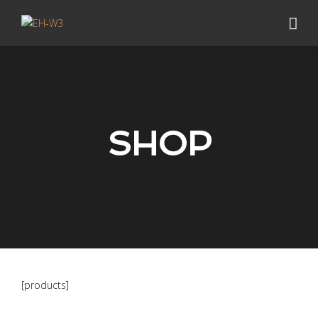
SHOP
[products]